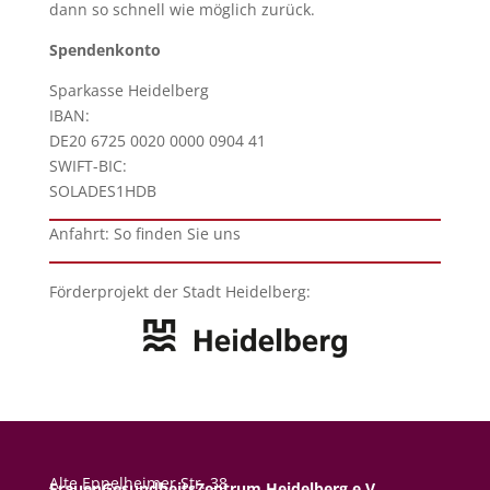
dann so schnell wie möglich zurück.
Spendenkonto
Sparkasse Heidelberg
IBAN:
DE20 6725 0020 0000 0904 41
SWIFT-BIC:
SOLADES1HDB
Anfahrt:
So finden Sie uns
Förderprojekt der Stadt Heidelberg:
Alte Eppelheimer Str. 38
FrauenGesundheitsZentrum Heidelberg e.V.