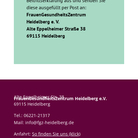
Beitrittserklärung aus und senden Sie
diese ausgefüllt per Post an:
FrauenGesundheitsZentrum
Heidelberg e. V.
Alte Eppelheimer Straße 38
69115 Heidelberg
Alte Eppelheimer Str. 38
FrauenGesundheitsZentrum Heidelberg e.V.
69115 Heidelberg
Tel.: 06221-21317
Mail: info@fgz-heidelberg.de
Anfahrt:
So finden Sie uns (klick)